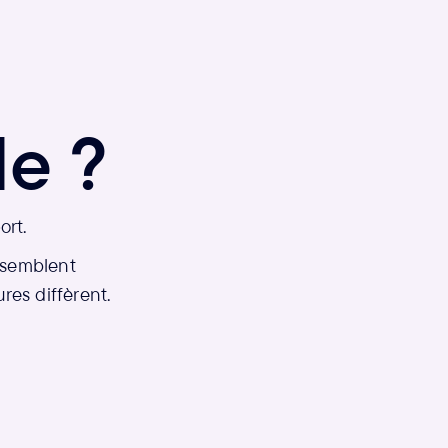
le ?
ort.
s semblent
res diffèrent.