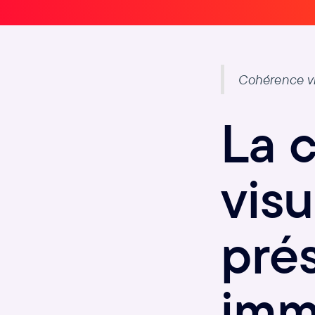
Cohérence vis
La 
visu
pré
imm