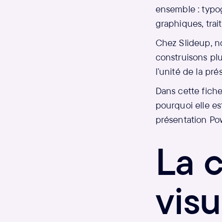
ensemble : typog
graphiques, tra
Chez Slideup, n
construisons pl
l’unité de la pr
Dans cette fiche
pourquoi elle e
présentation Po
La 
visu