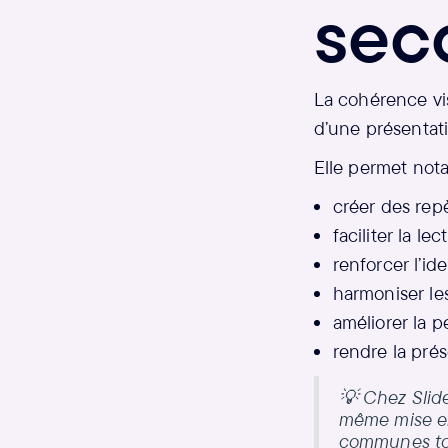
sec
La cohérence vi
d’une présentati
Elle permet not
créer des repè
faciliter la lec
renforcer l’ide
harmoniser les
améliorer la p
rendre la prés
💡 Chez Slide
même mise en 
communes tou