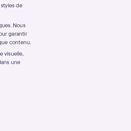
 styles de
iques. Nous
ur garantir
aque contenu.
 visuelle,
 dans une