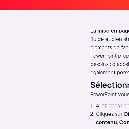
La
mise en pag
fluide et bien s
éléments de faç
PowerPoint propo
besoins : diapos
également person
Sélection
PowerPoint vous
Allez dans l'o
Cliquez sur
D
contenu
,
Com