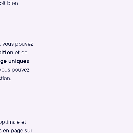
it bien
, vous pouvez
sition
et en
age uniques
 vous pouvez
tion.
optimale et
s en page sur