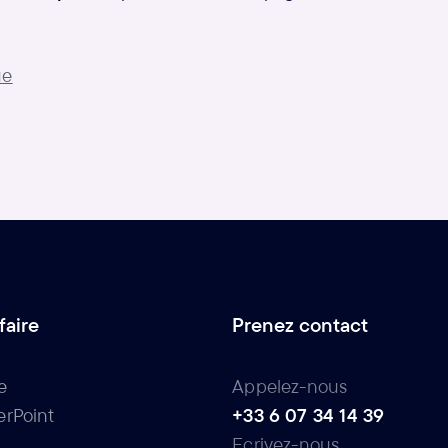
ue
faire
Prenez contact
e
Appelez-nous
rPoint
+33 6 07 34 14 39
Ecrivez-nous