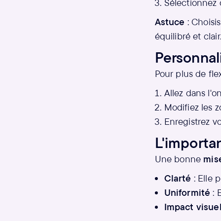
Sélectionnez c
Astuce
: Choisi
équilibré et clair
Personnal
Pour plus de flexi
Allez dans l'o
Modifiez les 
Enregistrez vo
L'importa
Une bonne
mis
Clarté
: Elle 
Uniformité
: 
Impact visue