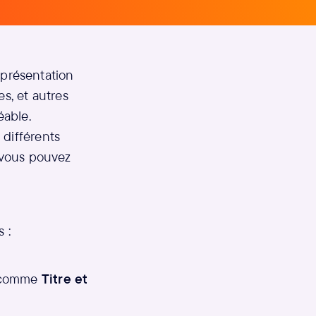
présentation
es, et autres
éable.
 différents
, vous pouvez
 :
s comme
Titre et