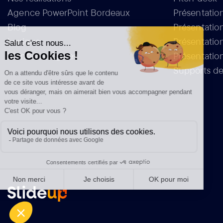
Agence PowerPoint Bordeaux
Présentatio
Blog
Présentatio
Lexique
Présentatio
Mentions légales
Présentation
Supports de