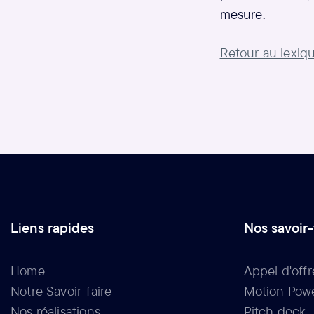
mesure.
Retour au lexiq
Liens rapides
Nos savoir-
Home
Appel d'offr
Notre Savoir-faire
Motion Powe
Nos réalisations
Pitch deck