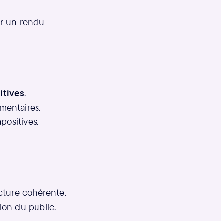
ur un rendu
itives
.
mentaires.
positives.
ucture cohérente.
ion du public.