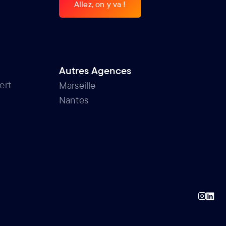
Allez, on y va !
Allez, on y va !
Autres Agences
ert
Marseille
Nantes