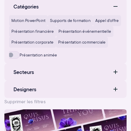
Catégories
Motion PowerPoint
Supports de formation
Appel d'offre
Présentation financière
Présentation événementielle
Présentation corporate
Présentation commerciale
Présentation animée
Secteurs
Services
Éducation
Sport - Esport
Technologie / IT
Designers
Vin / Spiritueux
Parfumerie
Cosmétique
Énergie
Supprimer les filtres
Jason Hoarau
Julien Kuentz
Automobile
Lola Legriffon
Thomas Brocquet