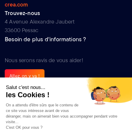
crea.com
Trouvez-nous
4 Avenue Alexandre Jaubert
33600 Pessac
Besoin de plus d'informations ?
Nous serons ravis de vous aider!
Allez, on y va !
Allez, on y va !
Autres Agences
Marseille
Nantes