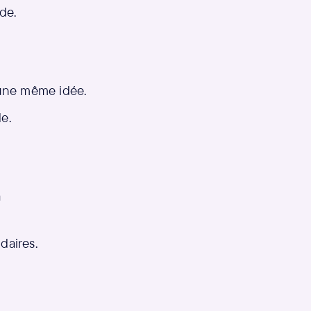
de.
 une même idée.
de.
a
daires.