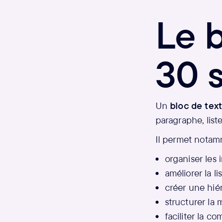
Le b
30 
Un
bloc de tex
paragraphe, list
Il permet notam
organiser les 
améliorer la lisi
créer une hiér
structurer la 
faciliter la 