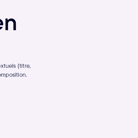
en
uels (titre,
omposition.