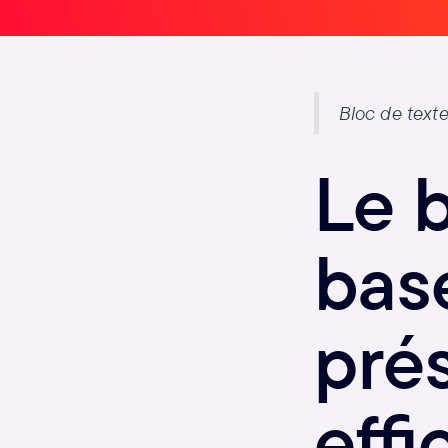
Bloc de texte
Le b
bas
prés
effi