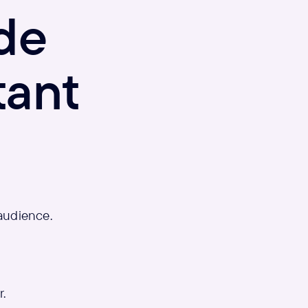
de
tant
 audience.
r.