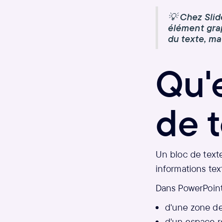
💡
Chez Sli
élément grap
du texte, mai
Qu'
de t
Un bloc de text
informations tex
Dans PowerPoint, 
d'une zone de
d'un espace r