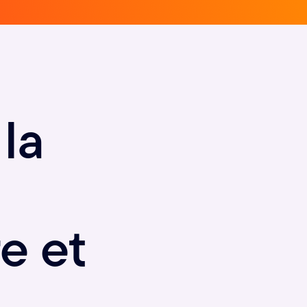
 la
e et