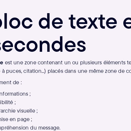
loc de texte 
secondes
te
est une zone contenant un ou plusieurs éléments text
e à puces, citation...) placés dans une même zone de c
ment de :
informations ;
bilité ;
archie visuelle ;
mise en page ;
compréhension du message.