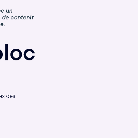
me un
t de contenir
e.
bloc
es des