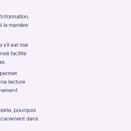
'information.
i la manière
s'il est mal
sé facilite
ge.
l permet
une lecture
ignement
texte, pourquoi
fficacement dans