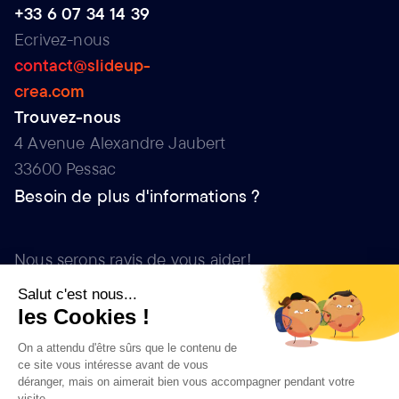
+33 6 07 34 14 39
Ecrivez-nous
contact@slideup-
crea.com
Trouvez-nous
4 Avenue Alexandre Jaubert
33600 Pessac
Besoin de plus d'informations ?
Nous serons ravis de vous aider!
Allez, on y va !
Allez, on y va !
Autres Agences
Marseille
Nantes